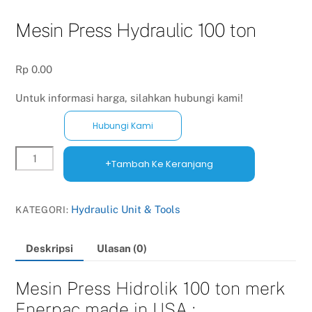
Mesin Press Hydraulic 100 ton
Rp
0.00
Untuk informasi harga, silahkan hubungi kami!
Hubungi Kami
Kuantitas
Tambah Ke Keranjang
Mesin
Press
Hydraulic
100
Hydraulic Unit & Tools
KATEGORI:
ton
Deskripsi
Ulasan (0)
Mesin Press Hidrolik 100 ton merk
Enerpac made in USA :